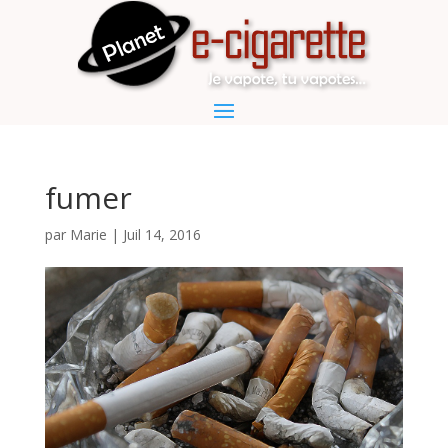
fumer
par
Marie
|
Juil 14, 2016