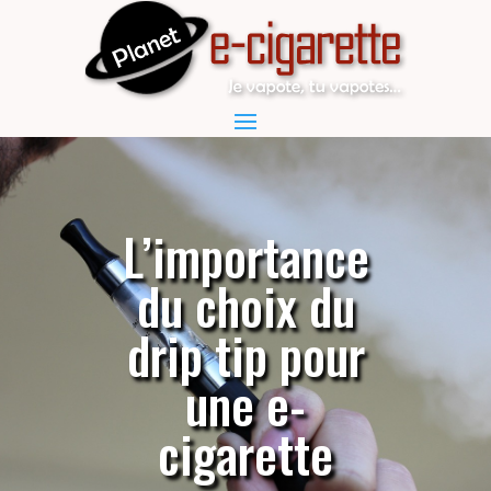
L’importance
du choix du
drip tip pour
une e-
cigarette