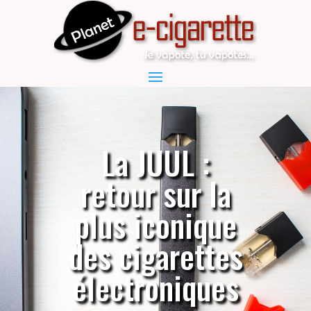
La JUUL :
retour sur la
plus iconique
des cigarettes
électroniques